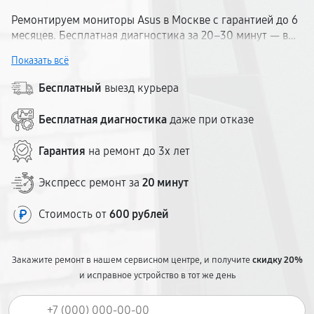
Ремонтируем мониторы Asus в Москве с гарантией до 6
месяцев. Бесплатная диагностика за 20–30 минут — вы
узнаете точную причину неисправности до начала
Показать всё
работ. Сервис удобно расположен рядом с метро.
Работаем с дисплеями Асус любых серий: от офисных
Бесплатный
выезд курьера
до игровых ROG. Оригинальные комплектующие,
фиксированная стоимость, ремонт — за 1–3 дня.
Бесплатная диагностика
даже при отказе
Гарантия
на ремонт до 3х лет
Экспресс ремонт за
20 минут
Стоимость от
600 рублей
Закажите ремонт в нашем сервисном центре, и получите
скидку 20%
и исправное устройство в тот же день