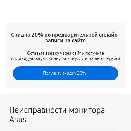
Прошивка блока управления
460 руб
60 минут
Замена лампы подсветки
Скидка 20% по предварительной онлайн-
910 руб
60 минут
записи на сайте
Ремонт блока управления
Оставьте заявку через сайт и получите
индивидуальную скидку на все услуги нашего сервиса
460 руб
60 минут
Получить скидку 20%
Замена блока питания
980 руб
60 минут
Замена электронных компонентов
1240 руб
60 минут
Неисправности монитора
Asus