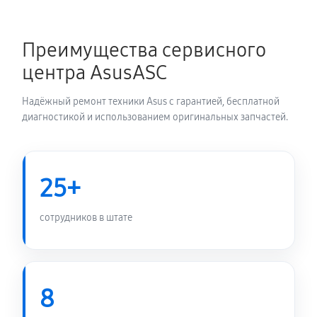
Замена шлейфа матрицы
620 руб
60 минут
Преимущества сервисного
центра AsusASC
Замена термопасты ноутбука Asus L1
L1500CDABQ0641T
Надёжный ремонт техники Asus с гарантией, бесплатной
650 руб
30 минут
диагностикой и использованием оригинальных запчастей.
Замена системы охлаждения
980 руб
70 минут
25+
Замена процессора ноутбука Asus L1
сотрудников в штате
L1500CDABQ0641T
1170 руб
120 минут
Замена оперативной памяти
8
580 руб
50 минут