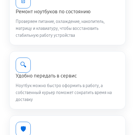
📄
1040 руб
60 минут
Ремонт ноутбуков по состоянию
Чистка от пыли ноутбука Asus L1 L1500CDABQ0641T
Проверяем питание, охлаждение, накопитель,
матрицу и клавиатуру, чтобы восстановить
640 руб
90 минут
стабильную работу устройства
Настройка ОС ноутбука Asus L1 L1500CDABQ0641T
710 руб
60 минут
🔍
Ремонт подсветки ноутбука Asus L1
Удобно передать в сервис
L1500CDABQ0641T
Ноутбук можно быстро оформить в работу, а
780 руб
70 минут
собственный курьер поможет сократить время на
доставку
Настройка BIOS ноутбука Asus L1
L1500CDABQ0641T
600 руб
60 минут
🛡️
Замена видеочипа ноутбука Asus L1