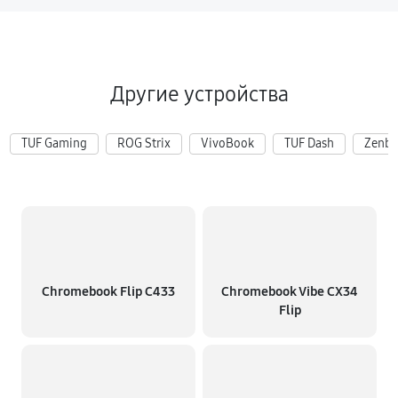
Другие устройства
TUF Gaming
ROG Strix
VivoBook
TUF Dash
Zenb
Chromebook Flip C433
Chromebook Vibe CX34
Flip