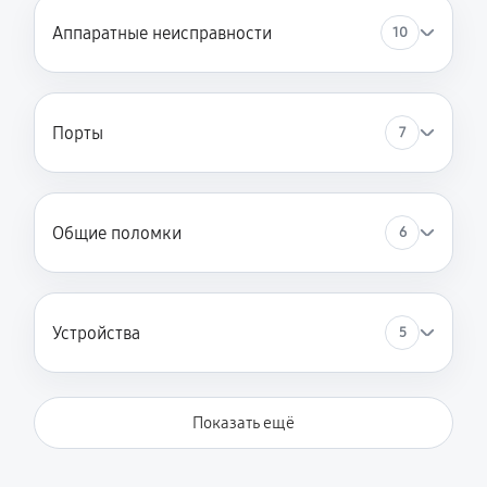
Замена HDMI ноутбука Asus L1 L1500CDABQ0641T
Аппаратные неисправности
10
390 руб
60 минут
Порты
7
Общие поломки
6
Устройства
5
Показать ещё