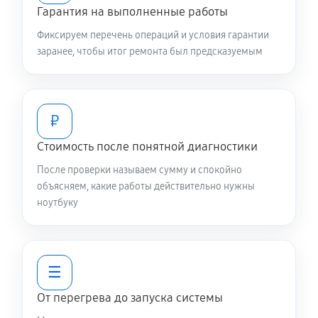
Гарантия на выполненные работы
L1500CDABQ0641T
Фиксируем перечень операций и условия гарантии
1780 руб
120 минут
заранее, чтобы итог ремонта был предсказуемым
Ремонт разъема питания
480 руб
60 минут
₽
Ремонт цепей питания
Стоимость после понятной диагностики
1630 руб
80 минут
После проверки называем сумму и спокойно
объясняем, какие работы действительно нужны
Замена контроллера питания
ноутбуку
970 руб
120 минут
Замена жесткого диска
☰
490 руб
50 минут
От перегрева до запуска системы
Установка драйверов ноутбука Asus L1