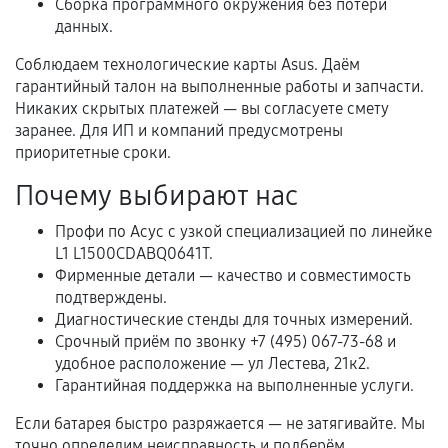
Сборка программного окружения без потери
Когда гарантия не действует
данных.
Нарушение правил эксплуатации,
Соблюдаем технологические карты Asus. Даём
механические повреждения, попадание влаги,
гарантийный талон на выполненные работы и запчасти.
перегрев, коррозия.
Никаких скрытых платежей — вы согласуете смету
заранее. Для ИП и компаний предусмотрены
Самостоятельный ремонт или вмешательство
приоритетные сроки.
третьих лиц.
Почему выбирают нас
Естественный износ деталей, если иное не
предусмотрено отдельно.
Профи по Асус с узкой специализацией по линейке
Обращение после окончания гарантийного
L1 L1500CDABQ0641T.
срока.
Фирменные детали — качество и совместимость
подтверждены.
Программные сбои, если это не указано в
Диагностические стенды для точных измерений.
отдельных условиях.
Срочный приём по звонку +7 (495) 067-73-68 и
удобное расположение — ул Лестева, 21к2.
Гарантийная поддержка на выполненные услуги.
Если комплектующие куплены
Если батарея быстро разряжается — не затягивайте. Мы
самостоятельно
точно определим неисправность и подберём