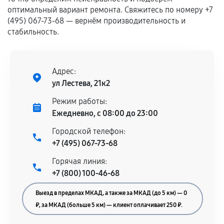
оптимальный вариант ремонта. Свяжитесь по номеру +7
Гарантия на выполненные работы может
(495) 067-73-68 — вернём производительность и
сохраняться полностью или частично, если
стабильность.
соблюдены следующие условия:
Предоставленные детали подходят по
техническим параметрам и не имеют внешних
Адрес:
дефектов.
ул Лестева, 21к2
Установка была выполнена нашим сервисным
Режим работы:
центром.
Ежедневно, с 08:00 до 23:00
При этом гарантия на сами комплектующие
остается на стороне производителя или
Городской телефон:
продавца. За качество сторонних деталей
+7 (495) 067-73-68
сервисный центр ответственности не несет.
Горячая линия:
+7 (800) 100-46-68
Выезд в пределах МКАД, а также за МКАД (до 5 км) — 0
₽, за МКАД (больше 5 км) — клиент оплачивает 250 ₽.