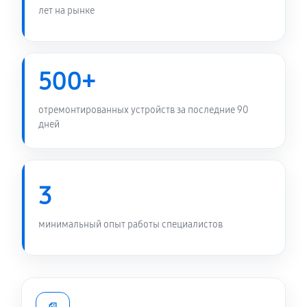
лет на рынке
Замена микрофона ноутбука Asus L1
L1500CDABQ0641T
680 руб
60 минут
500+
Замена звуковой карты
отремонтированных устройств за последние 90
720 руб
60 минут
дней
Замена тачпада ноутбука Asus L1 L1500CDABQ0641T
860 руб
60 минут
3
Замена южного моста ноутбука Asus L1
L1500CDABQ0641T
минимальный опыт работы специалистов
1690 руб
80 минут
Замена видеокарты ноутбука Asus L1
L1500CDABQ0641T