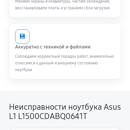
Меняем экраны и клавиатуры, чистим охлаждение,
L1500CDABQ0641T
восстанавливаем платы и устраняем сбои загрузки
470 руб
30 минут
Замена вебкамеры ноутбука Asus L1
L1500CDABQ0641T
💾
820 руб
80 минут
Аккуратно с техникой и файлами
Соблюдаем корректный порядок работ, внимательно
Ремонт петель крышки
относимся к данным и внешнему состоянию
640 руб
50 минут
ноутбука
Настройка Wi-Fi ноутбука Asus L1
L1500CDABQ0641T
670 руб
60 минут
Неисправности ноутбука Asus
Замена шим-контроллера
L1 L1500CDABQ0641T
2540 руб
120 минут