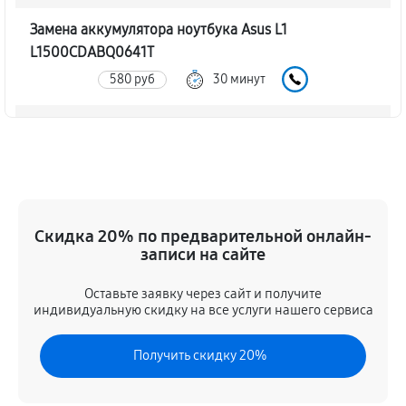
Замена аккумулятора ноутбука Asus L1
L1500CDABQ0641T
580 руб
30 минут
Замена SSD ноутбука Asus L1 L1500CDABQ0641T
680 руб
30 минут
Восстановление данных
640 руб
70 минут
Скидка 20% по предварительной онлайн-
записи на сайте
Замена северного моста
Оставьте заявку через сайт и получите
1690 руб
80 минут
индивидуальную скидку на все услуги нашего сервиса
Замена экрана ноутбука Asus L1 L1500CDABQ0641T
Получить скидку 20%
740 руб
80 минут