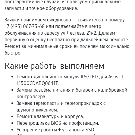
постгарантийные случаи, используем оригинальные
гарантии
запчасти и точное оборудование.
Гарантийный талон.
Заявки принимаем ежедневно — свяжитесь по номеру
+7 (495) 067-73-68 или подъезжайте в центр
Акт выполненных работ с датой, перечнем
обслуживания по адресу ул Лестева, 21к2. Делаем
услуг и сроком гарантии.
первичную оценку бесплатно при дальнейшем ремонте.
Ремонт за минимальные сроки выполняем максимально
Документы на установленные комплектующие
быстро.
и кассовый чек.
Какие работы выполняем
Ремонт дисплейного модуля IPS/LED для Asus L1
Расширенная гарантия
L1500CDABQ0641T.
Замена разъёма питания и батареи с калибровкой
В некоторых случаях возможно оформление
контроллера.
расширенной гарантии. Стоимость, сроки и
Замена термопасты и термопрокладок с
условия продления согласовываются отдельно и
шумопонижением.
фиксируются в документах.
Ремонт клавиатуры и корпуса.
Перепрошивка BIOS на профстанции.
Ускорение работы + установка SSD.