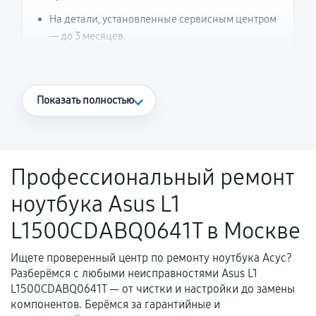
На детали, установленные сервисным центром
— до 3 месяцев.
Что считается гарантийным случаем
Показать полностью
Повторное возникновение неисправности,
напрямую связанной с выполненным
ремонтом.
Профессиональный ремонт
Поломка установленной детали при
ноутбука Asus L1
нормальной эксплуатации в течение
гарантийного срока.
L1500CDABQ0641T в Москве
Несоответствие комплектующей заявленным
техническим характеристикам.
Ищете проверенный центр по ремонту ноутбука Асус?
Разберёмся с любыми неисправностями Asus L1
L1500CDABQ0641T — от чистки и настройки до замены
компонентов. Берёмся за гарантийные и
Документы для подтверждения