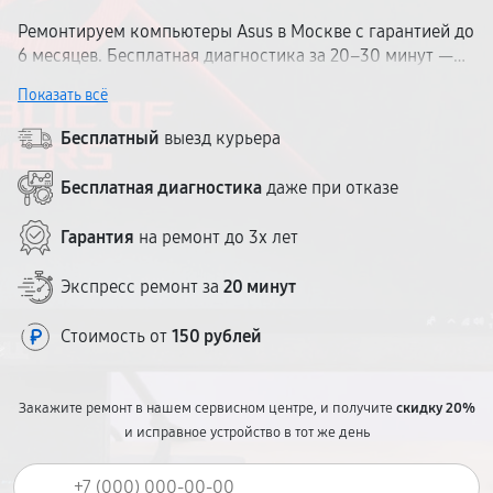
Ремонтируем компьютеры Asus в Москве с гарантией до
6 месяцев. Бесплатная диагностика за 20–30 минут —
вы узнаете точную причину неисправности до начала
Показать всё
работ. Сервис удобно расположен рядом с метро.
Работаем с ПК Асус любых конфигураций: от домашних
Бесплатный
выезд курьера
до игровых и рабочих станций. Оригинальные
комплектующие, фиксированная стоимость, ремонт —
Бесплатная диагностика
даже при отказе
за 1–3 дня.
Гарантия
на ремонт до 3х лет
Экспресс ремонт за
20 минут
Стоимость от
150 рублей
Закажите ремонт в нашем сервисном центре, и получите
скидку 20%
и исправное устройство в тот же день