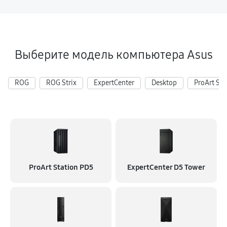
Выберите модель компьютера Asus
ROG
ROG Strix
ExpertCenter
Desktop
ProArt Sta
ProArt Station PD5
ExpertCenter D5 Tower