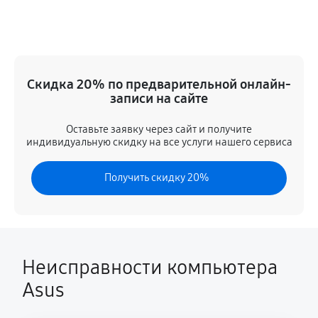
Замена кулера
650 руб
60 минут
Замена HDD (замена жёсткого диска)
Скидка 20% по предварительной онлайн-
290 руб
60 минут
записи на сайте
Замена блока питания
Оставьте заявку через сайт и получите
индивидуальную скидку на все услуги нашего сервиса
230 руб
60 минут
Получить скидку 20%
Замена звуковой платы
460 руб
60 минут
Неисправности компьютера
Asus