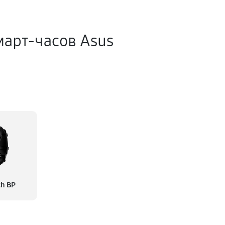
арт-часов Asus
ch BP