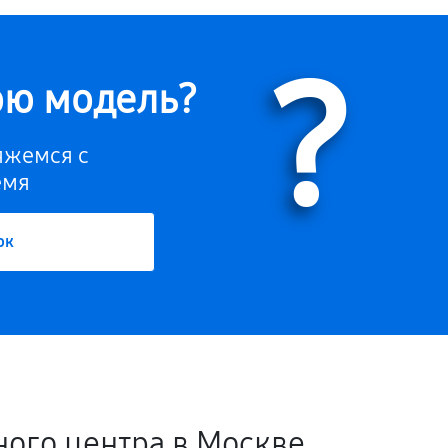
?
ою модель?
вяжемся с
емя
ок
ного центра в Москве