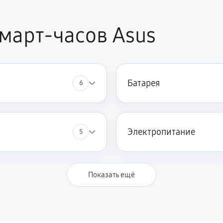
март-часов Asus
Батарея
6
Электропитание
5
Показать ещё