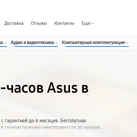
Гарантия д
Доставка
Отзывы
Контакты
Ещё
ка
Аудио и видеотехника
Компьютерные комплектующие
-часов Asus в
с гарантией до 6 месяцев. Бесплатная
те точную причину неисправности до начала
м с метро. Работаем с умными часами Асус