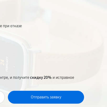
гинальные комплектующие, фиксированная
1–2 дня.
е при отказе
т
нтре, и получите
скидку 20%
и исправное