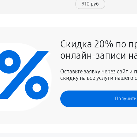
910 руб
780 руб
0%
Скидка 20% по п
780 руб
онлайн-записи на
980 руб
Оставьте заявку через сайт и
скидку на все услуги нашего 
1300 руб
Получить