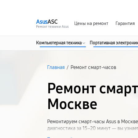
г. Москва
Ежедневно, с 08:00 до 23:00
Asus
ASC
Цены на ремонт
Гарантия
Ремонт техники Asus
Компьютерная техника
Портативная электрони
Главная
/
Ремонт смарт-часов
Ремонт смарт
Москве
Ремонтируем смарт-часы Asus в Москве 
диагностика за 15–20 минут — вы узнае
работ. Сервис удобно расположен рядо