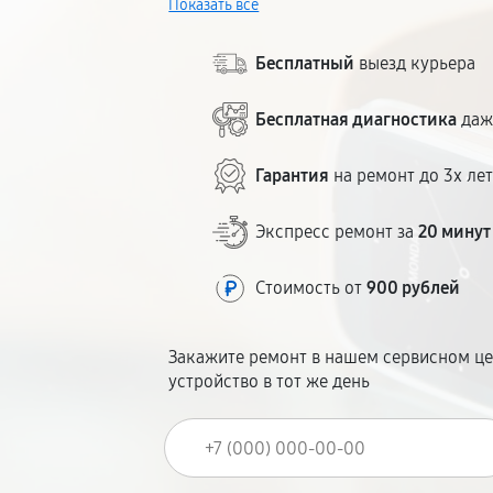
Показать всё
любых серий, включая VivoWatch. Ори
стоимость, большинство ремонтов — за 
Бесплатный
выезд курьера
Бесплатная диагностика
даж
Гарантия
на ремонт до 3х ле
Экспресс ремонт за
20 минут
Стоимость от
900 рублей
Закажите ремонт в нашем сервисном це
устройство в тот же день