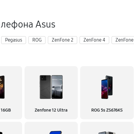
елефона Asus
Pegasus
ROG
ZenFone 2
ZenFone 4
ZenFone
 16GB
Zenfone 12 Ultra
ROG 5s ZS676KS