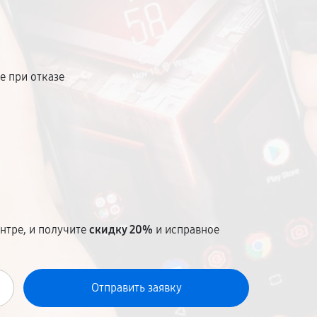
ующие, фиксированная стоимость,
я.
е при отказе
т
нтре, и получите
скидку 20%
и исправное