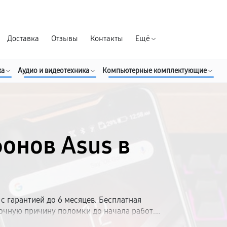
Гарантия д
Доставка
Отзывы
Контакты
Ещё
ка
Аудио и видеотехника
Компьютерные комплектующие
онов Asus в
с гарантией до 6 месяцев. Бесплатная
точную причину поломки до начала работ.
ро. Чиним телефон любой модели: от ZenFone