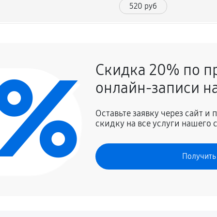
520 руб
330 руб
0%
Скидка 20% по п
570 руб
онлайн-записи на
590 руб
Оставьте заявку через сайт и
скидку на все услуги нашего 
330 руб
Получить
490 руб
360 руб